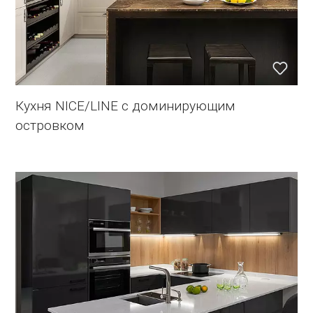
Кухня NICE/LINE с доминирующим
островком