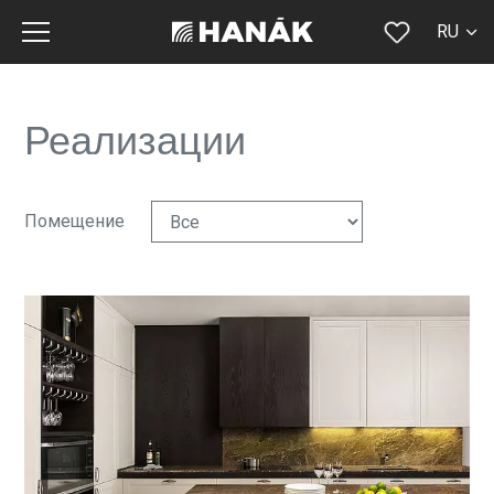
RU
CS
SK
Реализации
EN
DE
Помещение
FR