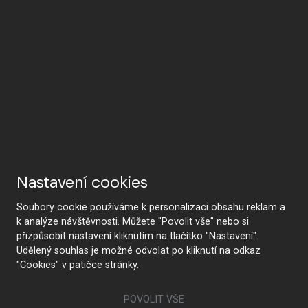
Почему HANÁK
Nastavení cookies
Soubory cookie používáme k personalizaci obsahu reklam a
k analýze návštěvnosti. Můžete "Povolit vše" nebo si
přizpůsobit nastavení kliknutím na tlačítko "Nastavení".
HANÁK Interior Concept
Традиции и ремесло
Udělený souhlas je možné odvolat po kliknutí na odkaz
"Cookies" v patičce stránky.
POVOLIT VŠE