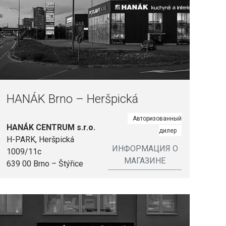
HANÁK Brno – Heršpická
Авторизованный
HANÁK CENTRUM s.r.o.
дилер
H-PARK, Heršpická
ИНФОРМАЦИЯ О
1009/11c
МАГАЗИНЕ
639 00 Brno – Štýřice