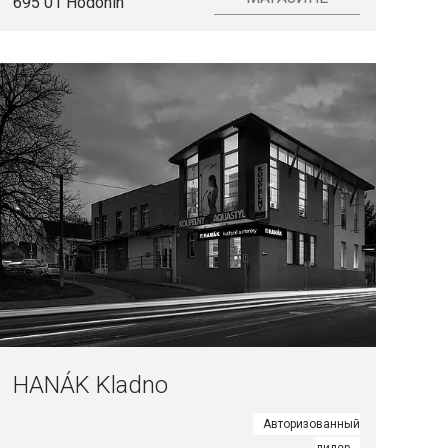
695 01 Hodonín
HANÁK Kladno
Авторизованный