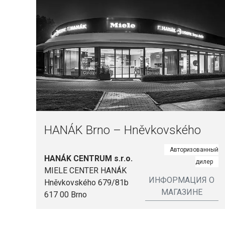
HANÁK Brno – Hněvkovského
Авторизованный
HANÁK CENTRUM s.r.o.
дилер
MIELE CENTER HANÁK
ИНФОРМАЦИЯ О
Hněvkovského 679/81b
МАГАЗИНЕ
617 00 Brno