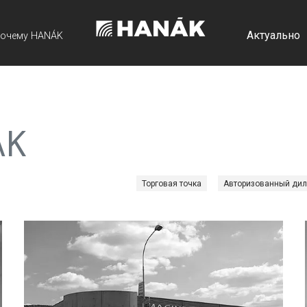
Актуально
очему HANÁK
ÁK
Торговая точка
Авторизованный дил