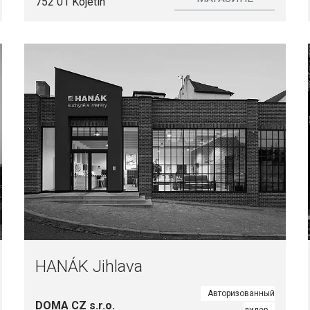
752 01 Kojetín
HANÁK Jihlava
Авторизованный
DOMA CZ s.r.o.