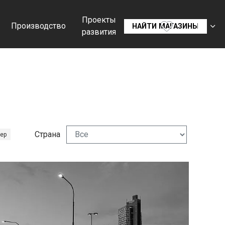
Проекты
Производство
RU
НАЙТИ МАГАЗИНЫ
развития
CS
SK
EN
DE
FR
Страна
ер