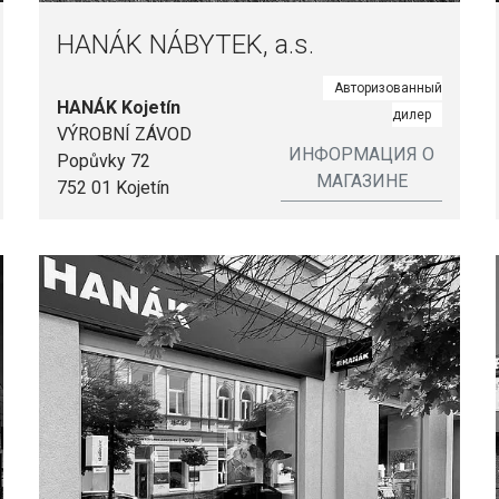
HANÁK NÁBYTEK, a.s.
Авторизованный
HANÁK Kojetín
дилер
VÝROBNÍ ZÁVOD
ИНФОРМАЦИЯ О
Popůvky 72
МАГАЗИНЕ
752 01 Kojetín