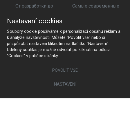
От разработки до
Самые современные
реализации
технологии
Nastavení cookies
Soubory cookie používáme k personalizaci obsahu reklam a
k analýze návštěvnosti. Můžete "Povolit vše" nebo si
Премиальное качество и
Безопасность для
přizpůsobit nastavení kliknutím na tlačítko "Nastavení".
устойчивое развитие
здоровья
Udělený souhlas je možné odvolat po kliknutí na odkaz
"Cookies" v patičce stránky.
POVOLIT VŠE
NASTAVENÍ