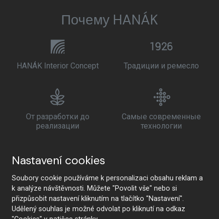
Почему HANÁK
HANÁK Interior Concept
Традиции и ремесло
От разработки до
Самые современные
реализации
технологии
Nastavení cookies
Премиальное качество и
Безопасность для
Soubory cookie používáme k personalizaci obsahu reklam a
устойчивое развитие
здоровья
k analýze návštěvnosti. Můžete "Povolit vše" nebo si
přizpůsobit nastavení kliknutím na tlačítko "Nastavení".
Udělený souhlas je možné odvolat po kliknutí na odkaz