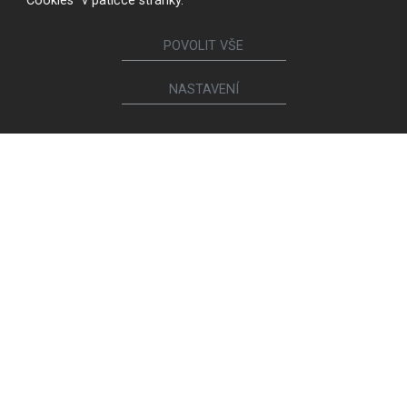
"Cookies" v patičce stránky.
POVOLIT VŠE
NASTAVENÍ