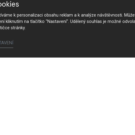
ookies
váme k personalizaci obsahu reklam a k analýze návštěvnosti. Můžet
ení kliknutím na tlačítko "Nastavení". Udělený souhlas je možné odvola
tičce stránky.
TAVENÍ