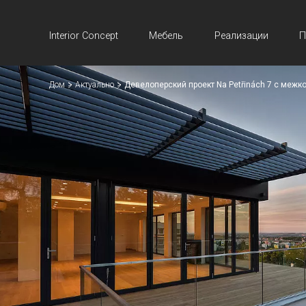
Interior Concept
Мебель
Реализации
П
Дом
Актуально
Девелоперский проект Na Petřinách 7 с ме