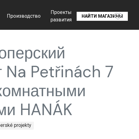
Проекты
Производство
НАЙТИ МАГАЗИНЫ
развития
оперский
 Na Petřinách 7
комнатными
ми HANÁK
erské projekty