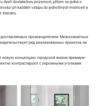
u dveří dostatečnou pozornost, přitom se jedná o
provází při každém vstupu do jednotlivých místností a
 interiéru.
 предоставляемые производителем. Межкомнатные
свидетельствует ряд реализованных проектов не
ет новую концепцию городской жизни премиум-
фектно контрастируют с укромными уголками