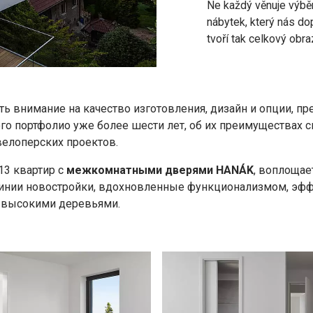
Ne každý věnuje výběr
nábytek, který nás do
tvoří tak celkový obraz
ть внимание на качество изготовления, дизайн и опции,
о портфолио уже более шести лет, об их преимуществах 
велоперских проектов.
13 квартир с
межкомнатными дверями HANÁK
, воплоща
линии новостройки, вдохновленные функционализмом, эф
о высокими деревьями.