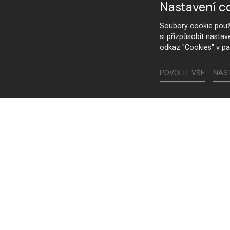
Nastavení c
Soubory cookie použí
si přizpůsobit nastav
odkaz "Cookies" v pa
POVOLIT VŠE
NAS