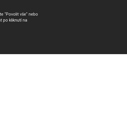
e "Povolit vše" nebo
t po kliknutí na