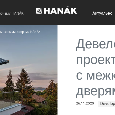
Актуально
очему HANÁK
жкомнатными дверями HANÁK
Девел
проект
с меж
дверя
26.11.2020
Develop