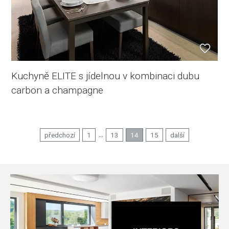
Kuchyně ELITE s jídelnou v kombinaci dubu
carbon a champagne
...
předchozí
1
13
14
15
další