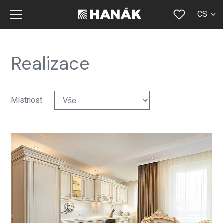
CS
SK
EN
Realizace
DE
RU
Místnost
FR