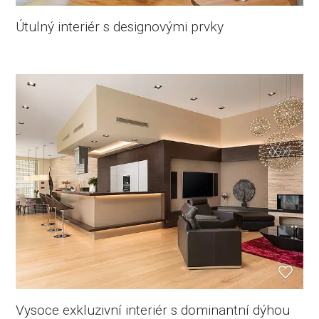
Útulný interiér s designovými prvky
Vysoce exkluzivní interiér s dominantní dýhou