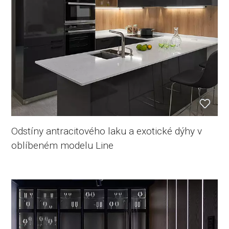
Odstíny antracitového laku a exotické dýhy v
oblíbeném modelu Line