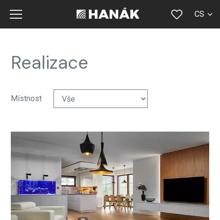
CS
SK
EN
Realizace
DE
RU
Místnost
FR