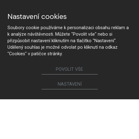
Nastavení cookies
Soubory cookie používáme k personalizaci obsahu reklam a
k analýze návštěvnosti. Můžete "Povolit vše" nebo si
přizpůsobit nastavení kliknutím na tlačítko "Nastavení".
Udělený souhlas je možné odvolat po kliknutí na odkaz
Proč HANÁK
"Cookies" v patičce stránky.
POVOLIT VŠE
HANÁK Interior Concept
Tradice a řemeslo
NASTAVENÍ
Od návrhu po realizaci
Nejmodernější technologie