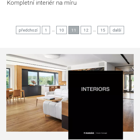
Kompletní interiér na míru
...
...
předchozí
1
10
11
12
15
další