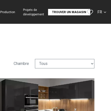
Projets de
FR
Production
TROUVER UN MAGASIN
développement
CS
SK
EN
DE
Chambre
RU