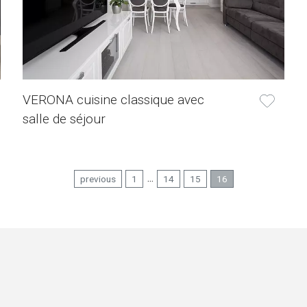
VERONA cuisine classique avec
salle de séjour
...
previous
1
14
15
16