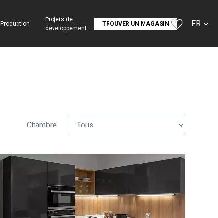
Projets de
FR
Production
TROUVER UN MAGASIN
développement
CS
SK
EN
DE
Chambre
RU