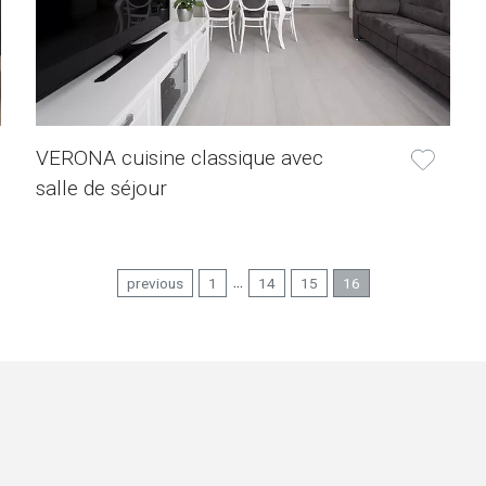
VERONA cuisine classique avec
salle de séjour
...
previous
1
14
15
16