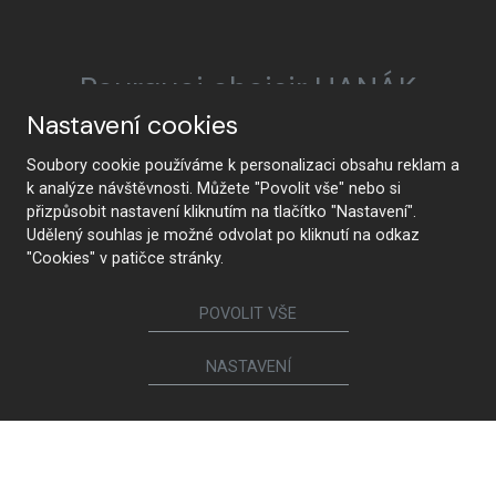
Pourquoi choisir HANÁK
Nastavení cookies
Soubory cookie používáme k personalizaci obsahu reklam a
k analýze návštěvnosti. Můžete "Povolit vše" nebo si
HANÁK Interior Concept
Tradition et artisanat
přizpůsobit nastavení kliknutím na tlačítko "Nastavení".
Udělený souhlas je možné odvolat po kliknutí na odkaz
"Cookies" v patičce stránky.
De la conception à la
La technologie de pointe
POVOLIT VŠE
réalisation
NASTAVENÍ
Qualité supérieure et
Innocuité
durabilité