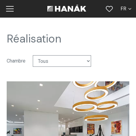
FR
CS
SK
Réalisation
EN
DE
Chambre
RU