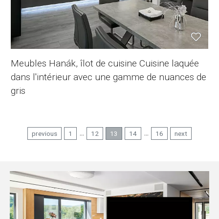
Meubles Hanák, îlot de cuisine Cuisine laquée
dans l'intérieur avec une gamme de nuances de
gris
...
...
previous
1
12
13
14
16
next