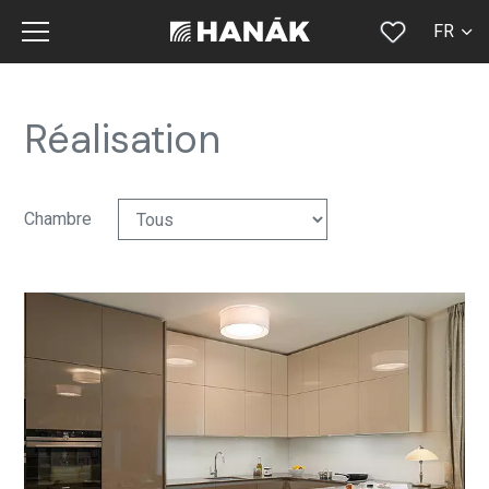
FR
CS
SK
Réalisation
EN
DE
Chambre
RU