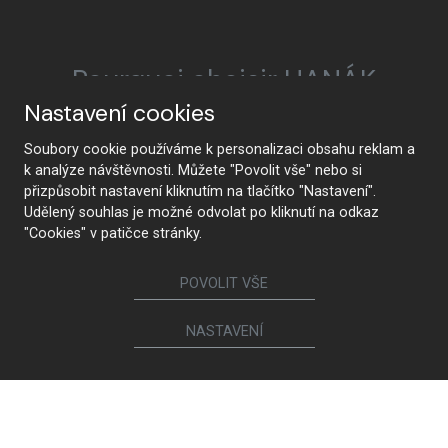
Pourquoi choisir HANÁK
Nastavení cookies
Soubory cookie používáme k personalizaci obsahu reklam a
k analýze návštěvnosti. Můžete "Povolit vše" nebo si
HANÁK Interior Concept
Tradition et artisanat
přizpůsobit nastavení kliknutím na tlačítko "Nastavení".
Udělený souhlas je možné odvolat po kliknutí na odkaz
"Cookies" v patičce stránky.
De la conception à la
La technologie de pointe
POVOLIT VŠE
réalisation
NASTAVENÍ
Qualité supérieure et
Innocuité
durabilité