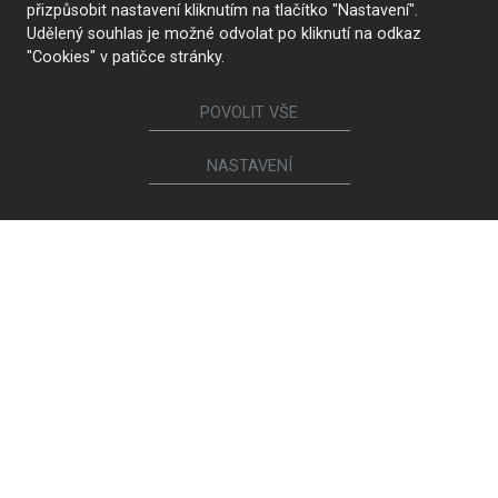
přizpůsobit nastavení kliknutím na tlačítko "Nastavení".
Udělený souhlas je možné odvolat po kliknutí na odkaz
"Cookies" v patičce stránky.
POVOLIT VŠE
NASTAVENÍ