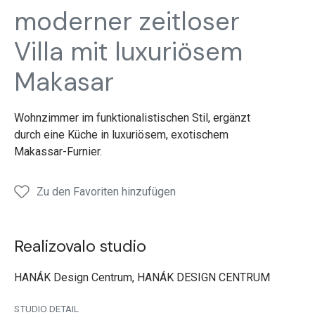
Villa
Villa
Villa
Villa
moderner zeitloser
Villa mit luxuriösem
Makasar
Wohnzimmer im funktionalistischen Stil, ergänzt
durch eine Küche in luxuriösem, exotischem
Makassar-Furnier.
Zu den Favoriten hinzufügen
Realizovalo studio
HANÁK Design Centrum, HANÁK DESIGN CENTRUM
STUDIO DETAIL