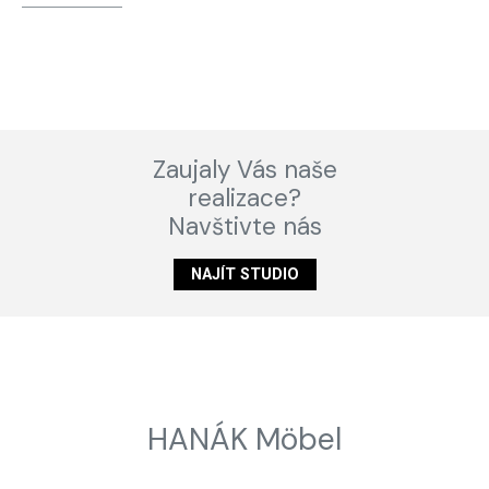
Zaujaly Vás naše
realizace?
Navštivte nás
NAJÍT STUDIO
HANÁK Möbel