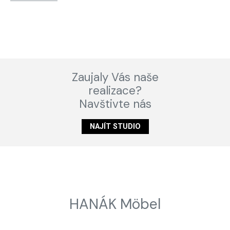
Zaujaly Vás naše
realizace?
Navštivte nás
NAJÍT STUDIO
HANÁK Möbel