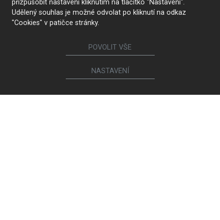
přizpůsobit nastavení kliknutím na tlačítko "Nastavení".
Udělený souhlas je možné odvolat po kliknutí na odkaz
"Cookies" v patičce stránky.
POVOLIT VŠE
NASTAVENÍ