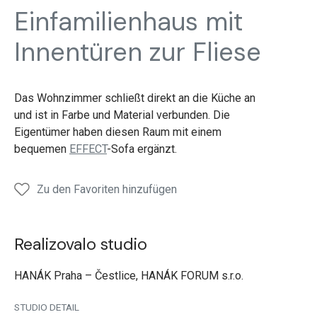
Sofa
Sofa
Sofa
Einfamilienhaus mit
Tür
Tür
Tür
Innentüren zur Fliese
Das Wohnzimmer schließt direkt an die Küche an
und ist in Farbe und Material verbunden. Die
Eigentümer haben diesen Raum mit einem
bequemen
EFFECT
-Sofa ergänzt.
Zu den Favoriten hinzufügen
Realizovalo studio
HANÁK Praha – Čestlice, HANÁK FORUM s.r.o.
STUDIO DETAIL