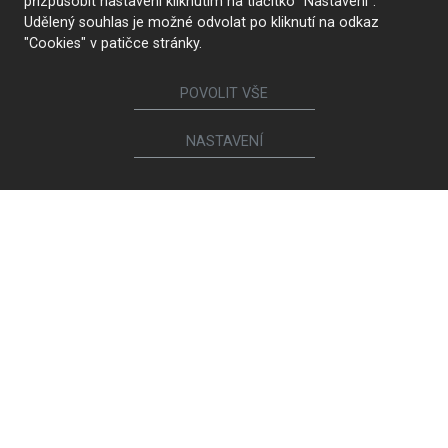
přizpůsobit nastavení kliknutím na tlačítko "Nastavení".
Udělený souhlas je možné odvolat po kliknutí na odkaz
"Cookies" v patičce stránky.
POVOLIT VŠE
NASTAVENÍ