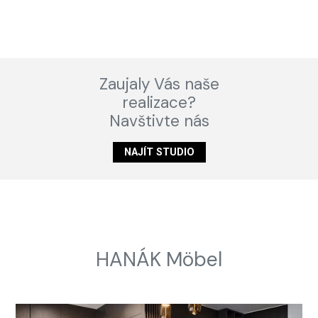
Zaujaly Vás naše
realizace?
Navštivte nás
NAJÍT STUDIO
HANÁK Möbel