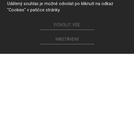
Udělený souhlas je možné odvolat po kliknutí na odkaz
"Cookies" v patičce stránky.
POVOLIT VŠE
NASTAVENÍ