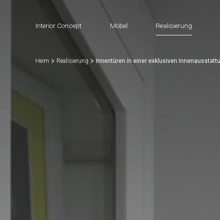
Interior Concept
Möbel
Realisierung
Heim
Realisierung
Innentüren in einer exklusiven Innenausstat