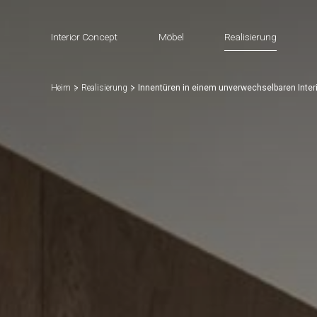
Interior Concept
Möbel
Realisierung
Heim
Realisierung
Innentüren in einem unverwechselbaren Interi