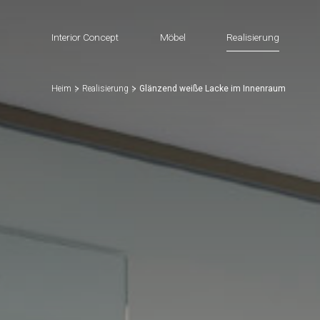
Interior Concept
Möbel
Realisierung
Heim
Realisierung
Glänzend weiße Lacke im Innenraum