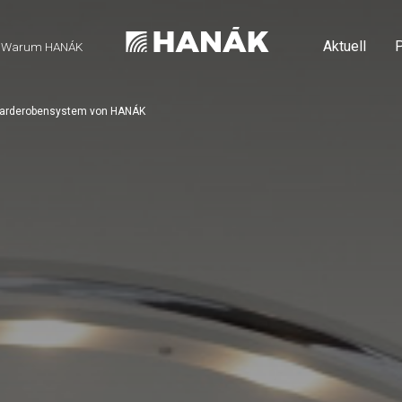
Aktuell
P
Warum HANÁK
d Garderobensystem von HANÁK