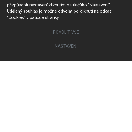
přizpůsobit nastavení kliknutím na tlačítko "Nastavení".
Udělený souhlas je možné odvolat po kliknutí na odkaz
"Cookies" v patičce stránky.
POVOLIT VŠE
NASTAVENÍ