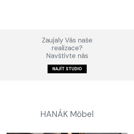
Zaujaly Vás naše
realizace?
Navštivte nás
NAJÍT STUDIO
HANÁK Möbel