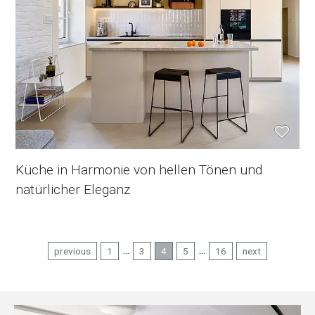
Küche in Harmonie von hellen Tönen und
natürlicher Eleganz
...
...
previous
1
3
4
5
16
next