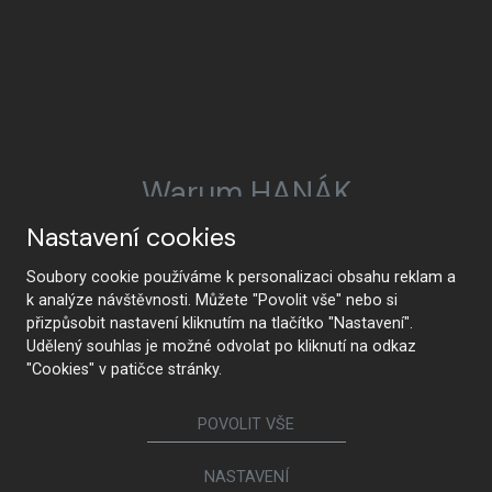
Warum HANÁK
Nastavení cookies
Soubory cookie používáme k personalizaci obsahu reklam a
HANÁK Interior Concept
Tradition und
k analýze návštěvnosti. Můžete "Povolit vše" nebo si
Handwerkskunst
přizpůsobit nastavení kliknutím na tlačítko "Nastavení".
Udělený souhlas je možné odvolat po kliknutí na odkaz
"Cookies" v patičce stránky.
POVOLIT VŠE
Vom Entwurf bis zur
Modernste Technologie
Realisierung
NASTAVENÍ