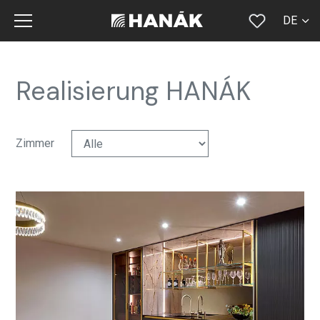
DE
CS
SK
Realisierung HANÁK
EN
RU
Zimmer
FR