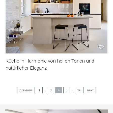
Küche in Harmonie von hellen Tönen und
natürlicher Eleganz
...
...
previous
1
3
4
5
16
next