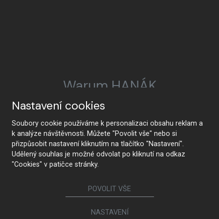
Warum HANÁK
Nastavení cookies
Soubory cookie používáme k personalizaci obsahu reklam a
HANÁK Interior Concept
Tradition und
k analýze návštěvnosti. Můžete "Povolit vše" nebo si
Handwerkskunst
přizpůsobit nastavení kliknutím na tlačítko "Nastavení".
Udělený souhlas je možné odvolat po kliknutí na odkaz
"Cookies" v patičce stránky.
POVOLIT VŠE
Vom Entwurf bis zur
Modernste Technologie
Realisierung
NASTAVENÍ