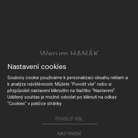
Warum HANÁK
Nastavení cookies
Soubory cookie používáme k personalizaci obsahu reklam a
HANÁK Interior Concept
Tradition und
k analýze návštěvnosti. Můžete "Povolit vše" nebo si
Handwerkskunst
přizpůsobit nastavení kliknutím na tlačítko "Nastavení".
Udělený souhlas je možné odvolat po kliknutí na odkaz
"Cookies" v patičce stránky.
POVOLIT VŠE
Vom Entwurf bis zur
Modernste Technologie
Realisierung
NASTAVENÍ