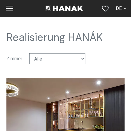
DE
CS
SK
Realisierung HANÁK
EN
RU
Zimmer
FR