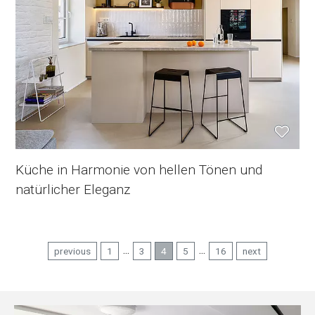
Küche in Harmonie von hellen Tönen und
natürlicher Eleganz
...
...
previous
1
3
4
5
16
next